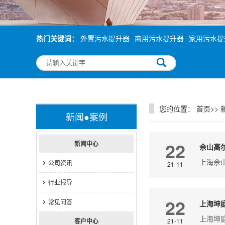
热门关键词：
外置污水提升器
商用污水提升器
家用污水提
您的位置：
首页
>>
新闻●案例
22
新闻中心
佘山高
上海佘山
公司资讯
21-11
行业报导
22
常见问答
上海坤
上海坤
客户中心
21-11