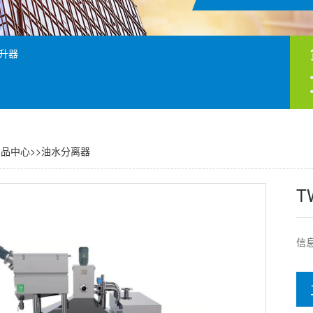
升器
产品中心
>>
油水分离器
T
信息